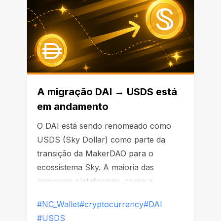
A migração DAI → USDS está
em andamento
O DAI está sendo renomeado como
USDS (Sky Dollar) como parte da
transição da MakerDAO para o
ecossistema Sky. A maioria das
principais plataformas, como a
Binance, já começou a substituir ou
#NC_Wallet
#cryptocurrency
#DAI
remover o DAI de suas listas
#USDS