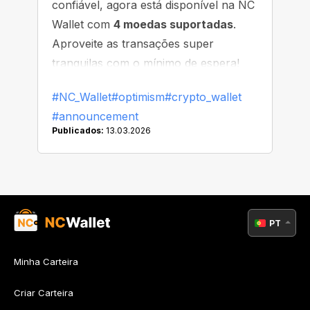
confiável, agora está disponível na NC
Wallet com
4 moedas suportadas
.
Aproveite as transações super
tranquilas com o mínimo de espera!
#NC_Wallet
#optimism
#crypto_wallet
#announcement
Publicados:
13.03.2026
PT
Minha Carteira
Criar Carteira