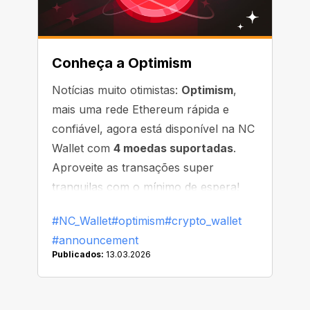
Conheça a Optimism
Notícias muito otimistas:
Optimism
,
mais uma rede Ethereum rápida e
confiável, agora está disponível na NC
Wallet com
4 moedas suportadas
.
Aproveite as transações super
tranquilas com o mínimo de espera!
#NC_Wallet
#optimism
#crypto_wallet
#announcement
Publicados:
13.03.2026