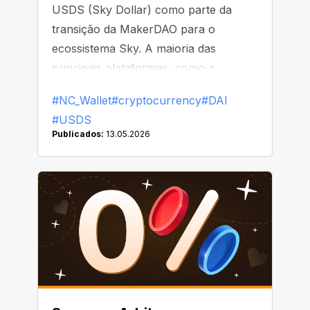
USDS (Sky Dollar) como parte da
transição da MakerDAO para o
ecossistema Sky. A maioria das
principais plataformas, como a
Binance, já começou a substituir ou
#NC_Wallet
#cryptocurrency
#DAI
remover o DAI de suas listas
#USDS
Publicados:
13.05.2026