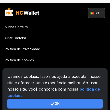
PT
Minha Carteira
Criar Carteira
Política de Privacidade
Política de cookies
Política AML
Usamos cookies. Isso nos ajuda a executar nosso
Termos de Utilização
site e oferecer uma experiência melhor. Ao usar
nosso site, você concorda com nossa
política de
Suporte
cookies
.
OK
© 2026. Zafiro Innovation Systems LLC. All rights reserved.