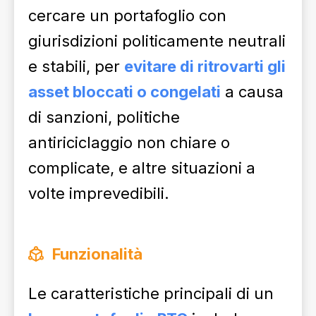
cercare un portafoglio con
giurisdizioni politicamente neutrali
e stabili, per
evitare di ritrovarti gli
asset bloccati o congelati
a causa
di sanzioni, politiche
antiriciclaggio non chiare o
complicate, e altre situazioni a
volte imprevedibili.
Funzionalità
Le caratteristiche principali di un