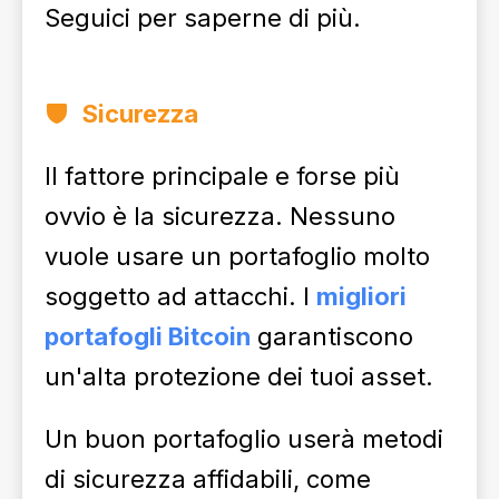
Seguici per saperne di più.
Sicurezza
Il fattore principale e forse più
ovvio è la sicurezza. Nessuno
vuole usare un portafoglio molto
soggetto ad attacchi. I
migliori
portafogli Bitcoin
garantiscono
un'alta protezione dei tuoi asset.
Un buon portafoglio userà metodi
di sicurezza affidabili, come