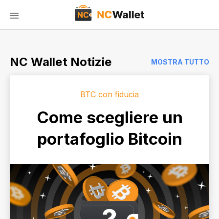
NC Wallet Notizie
MOSTRA TUTTO
BTC con fiducia
Come scegliere un
portafoglio Bitcoin