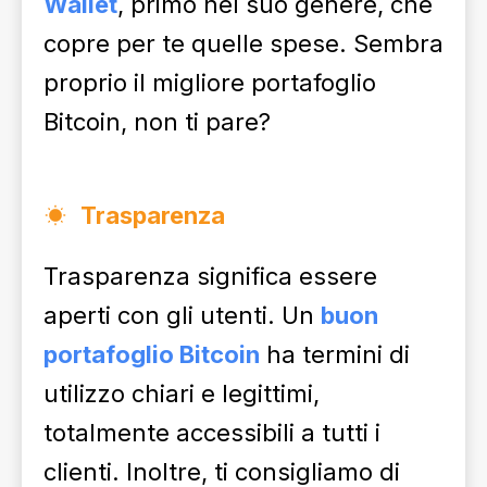
Wallet
, primo nel suo genere, che
copre per te quelle spese. Sembra
proprio il migliore portafoglio
Bitcoin, non ti pare?
Trasparenza
Trasparenza significa essere
aperti con gli utenti. Un
buon
portafoglio Bitcoin
ha termini di
utilizzo chiari e legittimi,
totalmente accessibili a tutti i
clienti. Inoltre, ti consigliamo di