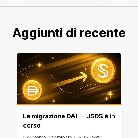
Aggiunti di recente
La migrazione DAI → USDS è in
corso
DAI verrà rinominato USDS (Sky