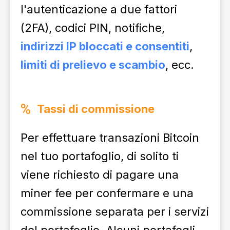
l'autenticazione a due fattori
(2FA), codici PIN, notifiche,
indirizzi IP bloccati e consentiti
,
limiti di prelievo e scambio
, ecc.
Tassi di commissione
Per effettuare transazioni Bitcoin
nel tuo portafoglio, di solito ti
viene richiesto di pagare una
miner fee per confermare e una
commissione separata per i servizi