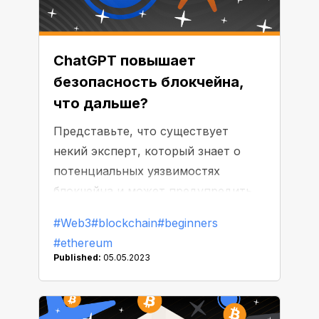
ChatGPT повышает
безопасность блокчейна,
что дальше?
Представьте, что существует
некий эксперт, который знает о
потенциальных уязвимостях
блокчейна и может предупредить
вас о них. А что, если этот эксперт
#Web3
#blockchain
#beginners
также умеет анализировать более
#ethereum
ранние паттерны и указывать на
Published:
05.05.2023
слабые места блокчейн-
технологии? Думаете, это
невозможно? Не тут-то было.