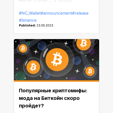
MATIC и SHIB — в список
поддерживаемых монет на BSC.
#NC_Wallet
#announcement
#release
Теперь вы можете совершать
#binance
транзакции без комиссии с этими
Published:
23.05.2023
активами, используя проверенный
и надежный NC Wallet.
Популярные криптомифы:
мода на Биткойн скоро
пройдет?