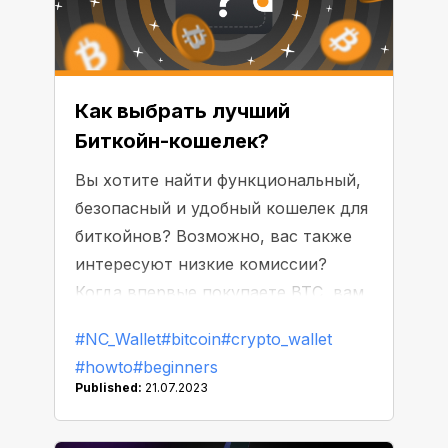
Как выбрать лучший
Биткойн-кошелек?
Вы хотите найти функциональный,
безопасный и удобный кошелек для
биткойнов? Возможно, вас также
интересуют низкие комиссии?
Когда впервые покупаете BTC, вам
может быть сложно определить,
#NC_Wallet
#bitcoin
#crypto_wallet
какой кошелек будет отвечать всем
#howto
#beginners
требованиям, но мы готовы помочь
Published:
21.07.2023
вам сделать правильный выбор!