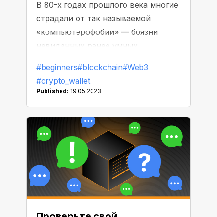
В 80-х годах прошлого века многие
страдали от так называемой
«компьютерофобии» — боязни
невиданных ранее умных
компьютеров. Среди первых
#beginners
#blockchain
#Web3
пользователей находились и те, кто
#crypto_wallet
чувствовал себя так, будто он
Published:
19.05.2023
«может быть заменен машиной
[или] стать ее рабом». Что же
происходит сейчас? Сегодня
человек проводит за компьютером
в среднем около 7 часов в день, и
этот показатель неумолимо
растет…
Проверьте свой