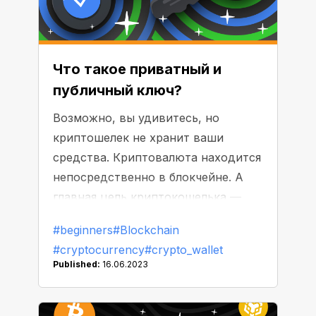
Что такое приватный и
публичный ключ?
Возможно, вы удивитесь, но
криптошелек не хранит ваши
средства. Криптовалюта находится
непосредственно в блокчейне. А
главная цель криптокошелька —
быть надежным тайником для
#beginners
#Blockchain
ваших приватных ключей. Какие
#cryptocurrency
#crypto_wallet
«двери» открывают эти ключи и
Published:
16.06.2023
почему они так важны?