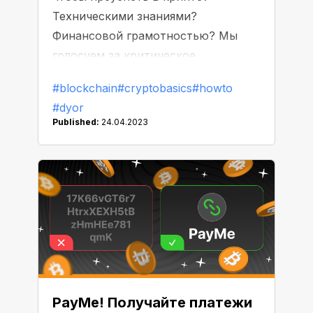
Техническими знаниями?
Финансовой грамотностью? Мы
голосуем за критическое
мышление. Недавняя история с
#blockchain
#cryptobasics
#howto
Tether и газетой Wall Street Journal
#dyor
еще раз показала, как важно не
Published:
24.04.2023
верить всему, что вы читаете. Даже
если речь идет об уважаемом
медиа с аудиторией 3,5 миллиона
человек и 130-летней историей.
PayMe! Получайте платежи