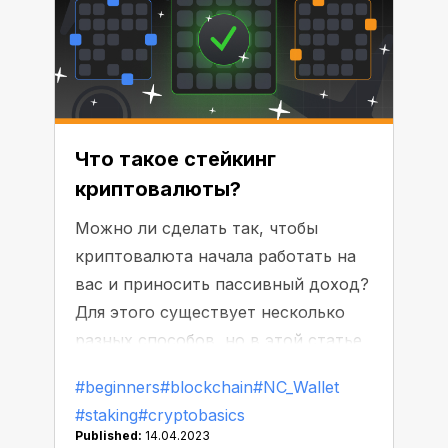
Что такое стейкинг
криптовалюты?
Можно ли сделать так, чтобы
криптовалюта начала работать на
вас и приносить пассивный доход?
Для этого существует несколько
разных способов, но в этой статье
мы остановимся на теме
#beginners
#blockchain
#NC_Wallet
"стейкинга". Как работает стейкинг
#staking
#cryptobasics
и насколько он безопасен? Давайте
Published:
14.04.2023