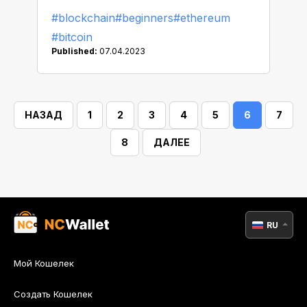
изменения, необходимо достичь
#blockchain
#beginners
#ethereum
консенсуса, что само по себе
#bitcoin
непростая задача. Оказавшись на
Published:
07.04.2023
перепутье, участники сообщества
должны решить, какой маршрут
лучше выбрать.
НАЗАД
1
2
3
4
5
6
7
8
ДАЛЕЕ
RU
Мой Кошелек
Создать Кошелек