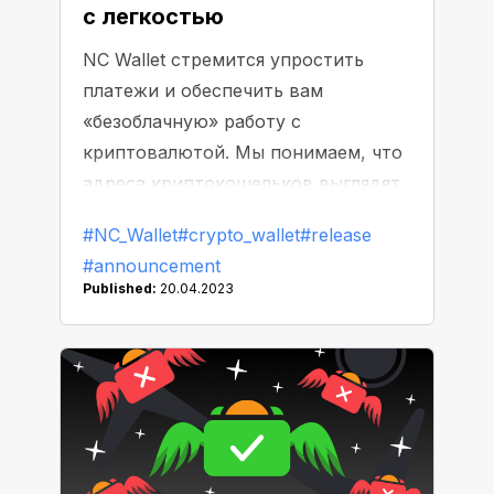
с легкостью
NC Wallet стремится упростить
платежи и обеспечить вам
«безоблачную» работу с
криптовалютой. Мы понимаем, что
адреса криптокошельков выглядят
не слишком-то дружелюбно, и
#NC_Wallet
#crypto_wallet
#release
всегда есть риск ошибиться при их
#announcement
копировании. Посмотрим, как NC
Published:
20.04.2023
Wallet решает эту проблему с
помощью новых «понятных»
ссылок PayMe link.