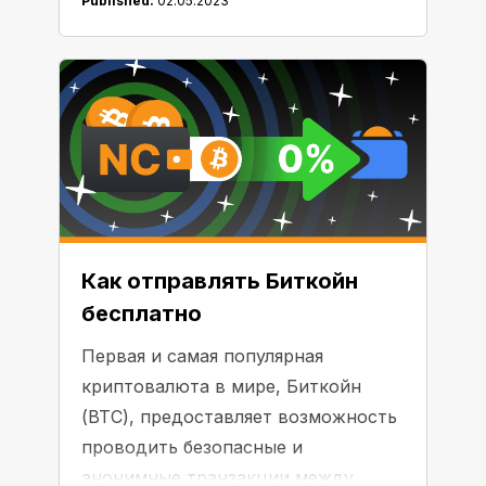
Published:
02.05.2023
послужить защитой для ваших
активов. Но как убедиться, что
сбережения хранятся в
действительно безопасном месте?
Какие методы используют
различные криптокошельки для
того, чтобы обеспечить
сохранность средств? Давайте
разберемся вместе!
Как отправлять Биткойн
бесплатно
Первая и самая популярная
криптовалюта в мире, Биткойн
(BTC), предоставляет возможность
проводить безопасные и
анонимные транзакции между