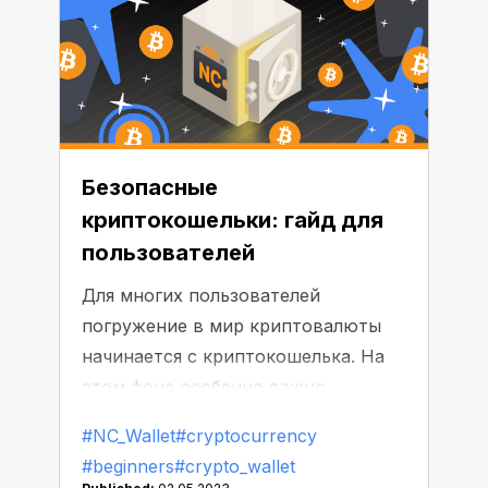
Недавно в криптосообществе
получил известность чат-бот на
базе искусственного интеллекта,
который может выявлять
уязвимости в смарт-контрактах.
Будьте готовы к интересным
Безопасные
результатам!
криптокошельки: гайд для
пользователей
Для многих пользователей
погружение в мир криптовалюты
начинается с криптокошелька. На
этом фоне особенно важно
подойти к выбору наиболее
#NC_Wallet
#cryptocurrency
подходящего персонального
#beginners
#crypto_wallet
сервиса, который мог бы