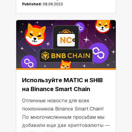
определиться с выбором из
Published:
08.06.2023
нескольких тысяч различных
активов. Мы составили список 5
лучших криптовалют, согласно
рыночной капитализации, с
которых вы можете начать свое
крипто-путешествие.
Используйте MATIC и SHIB
на Binance Smart Chain
Отличные новости для всех
поклонников Binance Smart Chain!
По многочисленным просьбам мы
добавили еще две криптовалюты —