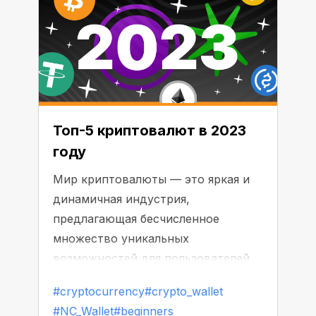
Топ-5 криптовалют в 2023
году
Мир криптовалюты — это яркая и
динамичная индустрия,
предлагающая бесчисленное
множество уникальных
возможностей для пользователей.
Но будучи новичком в этой
#cryptocurrency
#crypto_wallet
области, вам может быть непросто
#NC_Wallet
#beginners