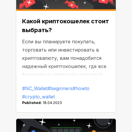
Какой криптокошелек стоит
выбрать?
Если вы планируете покупать,
торговать или инвестировать в
криптовалюту, вам понадобится
надежный криптокошелек, где все
финансовые операции находятся
под вашим контролем и
#NC_Wallet
#beginners
#howto
ответственностью. При выборе
#crypto_wallet
наиболее подходящего для вас
Published:
18.04.2023
сервиса следует учитывать
достаточно широкий спектр
характеристик.