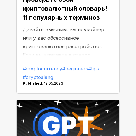
криптовалютный словарь!
11 популярных терминов
Давайте выясним: вы
ноукойнер
или у вас
обсессивное
криптовалютное расстройство
.
Если вы впадаете в ступор,
встречая непонятные английские
#cryptocurrency
#beginners
#tips
слова и сокращения, не волнуйтесь
#cryptoslang
— вы не одиноки. Сегодня NC Wallet
Published:
12.05.2023
прольет свет на эти загадочные
(иногда забавные) термины.