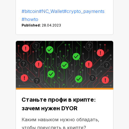
пользователями без участия
#bitcoin
#NC_Wallet
#crypto_payments
посредников. Но знакомы ли вы с
#howto
тем фактом, что пользование
Published:
28.04.2023
блокчейна предусматривает оплату
комиссий за транзакции? Что, если
существует способ отказаться от
дополнительных расходов?
Давайте выясним, как вы можете
получить выгоду от
функциональности Биткоина, и в то
же самое время оставить
комиссионные издержки в
Станьте профи в крипте:
прошлом.
зачем нужен DYOR
Каким навыком нужно обладать,
чтобы преуспеть в крипте?