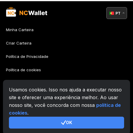
PT
Minha Carteira
Criar Carteira
Política de Privacidade
Política de cookies
Política AML
Usamos cookies. Isso nos ajuda a executar nosso
Termos de Utilização
site e oferecer uma experiência melhor. Ao usar
nosso site, você concorda com nossa
política de
Suporte
cookies
.
OK
© 2026. Zafiro Innovation Systems LLC. All rights reserved.