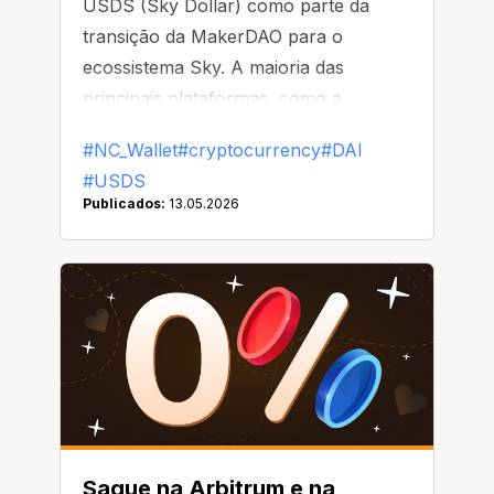
USDS (Sky Dollar) como parte da
transição da MakerDAO para o
ecossistema Sky. A maioria das
principais plataformas, como a
Binance, já começou a substituir ou
#NC_Wallet
#cryptocurrency
#DAI
remover o DAI de suas listas
#USDS
Publicados:
13.05.2026
Saque na Arbitrum e na