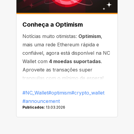
Conheça a Optimism
Notícias muito otimistas:
Optimism
,
mais uma rede Ethereum rápida e
confiável, agora está disponível na NC
Wallet com
4 moedas suportadas
.
Aproveite as transações super
tranquilas com o mínimo de espera!
#NC_Wallet
#optimism
#crypto_wallet
#announcement
Publicados:
13.03.2026