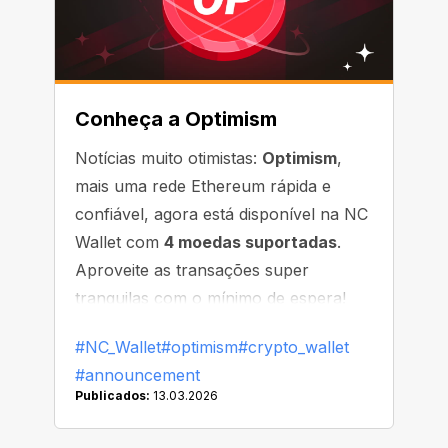
Conheça a Optimism
Notícias muito otimistas:
Optimism
,
mais uma rede Ethereum rápida e
confiável, agora está disponível na NC
Wallet com
4 moedas suportadas
.
Aproveite as transações super
tranquilas com o mínimo de espera!
#NC_Wallet
#optimism
#crypto_wallet
#announcement
Publicados:
13.03.2026