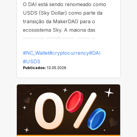
O DAI está sendo renomeado como
USDS (Sky Dollar) como parte da
transição da MakerDAO para o
ecossistema Sky. A maioria das
principais plataformas, como a
Binance, já começou a substituir ou
#NC_Wallet
#cryptocurrency
#DAI
remover o DAI de suas listas
#USDS
Publicados:
13.05.2026