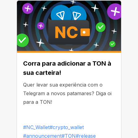
vantagens!
Corra para adicionar a TON à
sua carteira!
Quer levar sua experiência com o
Telegram a novos patamares? Diga oi
para a TON!
#NC_Wallet
#crypto_wallet
#announcement
#TON
#release