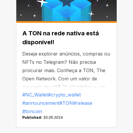
A TON na rede nativa está
disponível!
Deseja explorar anúncios, compras ou
NFTs no Telegram? Não precisa
procurar mais. Conheça a TON, The
Open Network. Com um valor de
mercado de US$ 21,40 bilhões e um
#NC_Wallet
#crypto_wallet
volume de negociação de US$ 206
#announcement
#TON
#release
milhões, a TON oferece a capacidade
#toncoin
de fazer de tudo enquanto sua moeda
Published:
30.05.2024
cresce. Portanto, adicione a TON à
sua NC Wallet e aproveite todas as