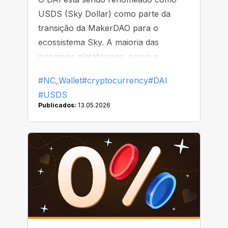
USDS (Sky Dollar) como parte da
transição da MakerDAO para o
ecossistema Sky. A maioria das
principais plataformas, como a
Binance, já começou a substituir ou
#NC_Wallet
#cryptocurrency
#DAI
remover o DAI de suas listas
#USDS
Publicados:
13.05.2026