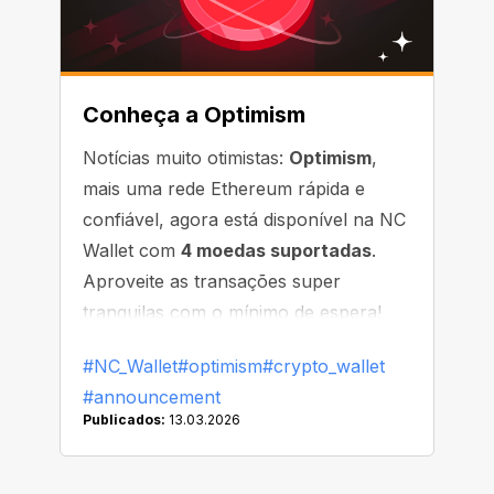
Conheça a Optimism
Notícias muito otimistas:
Optimism
,
mais uma rede Ethereum rápida e
confiável, agora está disponível na NC
Wallet com
4 moedas suportadas
.
Aproveite as transações super
tranquilas com o mínimo de espera!
#NC_Wallet
#optimism
#crypto_wallet
#announcement
Publicados:
13.03.2026