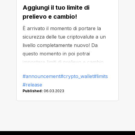
Aggiungi il tuo limite di
prelievo e cambio!
È arrivato il momento di portare la
sicurezza delle tue criptovalute a un
livello completamente nuovo! Da
questo momento in poi potrai
impostare limiti di prelievo e cambio
per garantire la massima protezione
#announcement
#crypto_wallet
#limits
dei tuoi fondi!
#release
Published:
06.03.2023