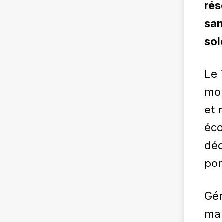
rés
san
sol
Le 
mon
et 
éc
déc
por
Gér
man