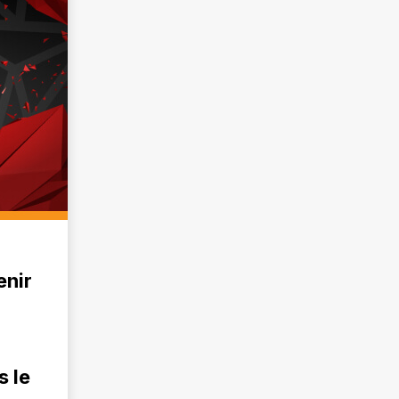
enir
 le