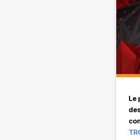
Le 
des
com
TRO