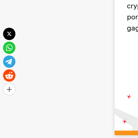
cry
por
gag