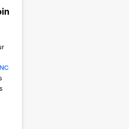
oin
ur
NC
s
s