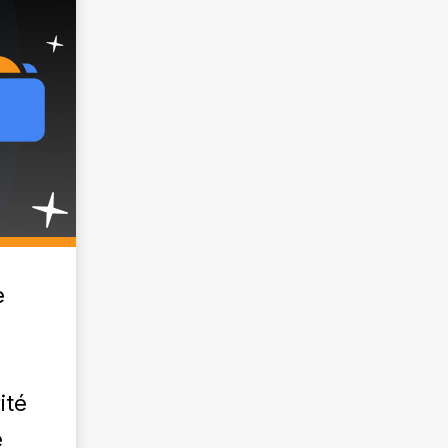
e
ité
e