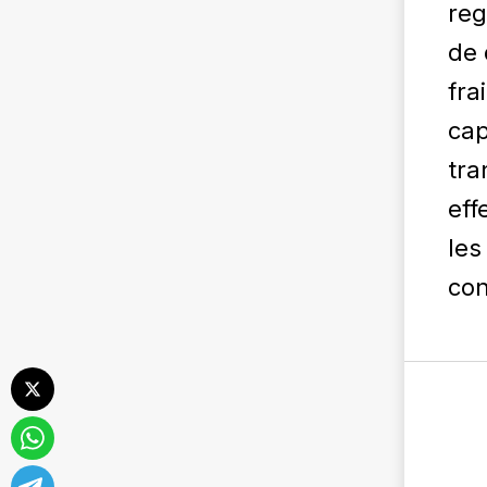
reg
de 
fra
cap
tra
eff
les
con