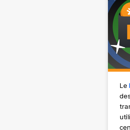
Le
des
tra
uti
cen