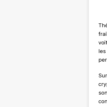
Thé
fra
voi
les
per
Sur
cry
son
con