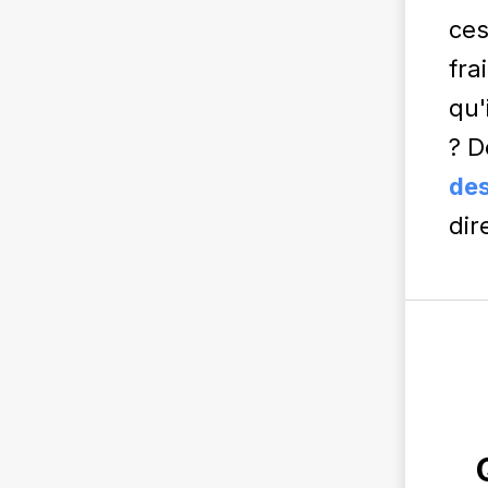
ces
fra
qu'
? 
des
dir