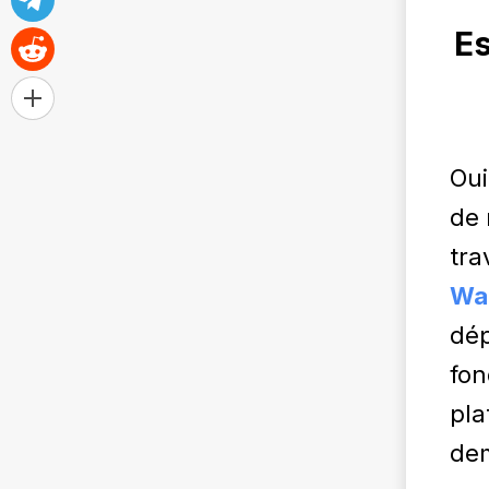
Es
Oui
de 
tra
Wal
dép
fon
pla
de