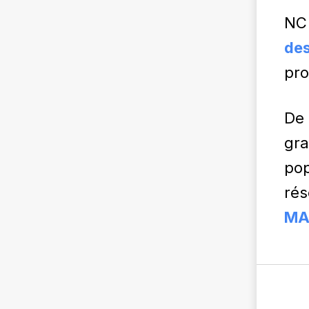
NC 
des
pro
De 
gra
pop
rés
MA