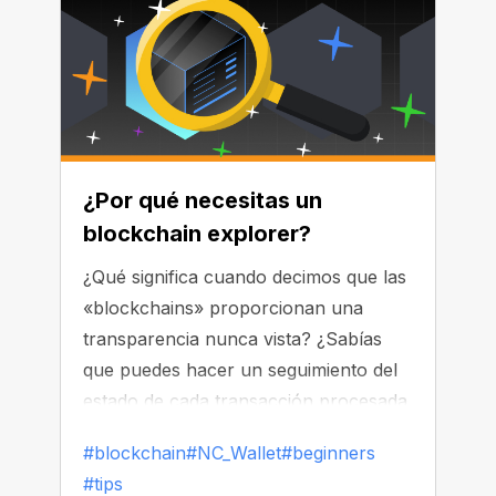
¿Por qué necesitas un
blockchain explorer?
¿Qué significa cuando decimos que las
«blockchains» proporcionan una
transparencia nunca vista? ¿Sabías
que puedes hacer un seguimiento del
estado de cada transacción procesada
en una red descentralizada sin que
#blockchain
#NC_Wallet
#beginners
haya ningún tercero involucrado? Se
#tips
accede fácilmente a esta y más