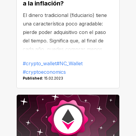
a la inflación?
El dinero tradicional (fiduciario) tiene
una característica poco agradable:
pierde poder adquisitivo con el paso
del tiempo. Significa que, al final de
cada año, puedes comprar menos
bienes por la misma cantidad que al
#crypto_wallet
#NC_Wallet
principio del año. La caída del poder
#cryptoeconomics
adquisitivo del dinero y el aumento de
Published:
15.02.2023
precios general se llama inflación. ¿Y
qué pasa con los "activos de
criptomonedas"? ¿Resisten a la
inflación? Hoy aclaramos las cosas.