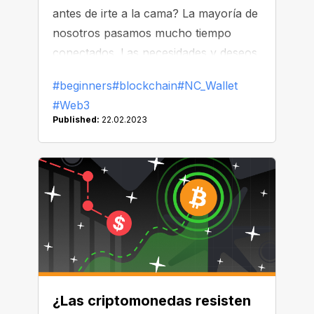
antes de irte a la cama? La mayoría de
nosotros pasamos mucho tiempo
conectados. Las necesidades y deseos,
cada vez mayores, son cada vez más
#beginners
#blockchain
#NC_Wallet
complicados, por lo que Internet,
#Web3
también conocida como la World Wide
Published:
22.02.2023
Web, tiene que adaptarse a los
cambios constantes.
¿Las criptomonedas resisten