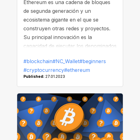
Ethereum es una cadena de bloques
de segunda generación y un
ecosistema gigante en el que se
construyen otras redes y proyectos.
Su principal innovación es la
capacidad de ejecutar los denominados
contratos inteligentes. En este artículo,
#blockchain
#NC_Wallet
#beginners
vamos a estudiar qué hace que sean
#cryptocurrency
#ethereum
"inteligentes" y cómo trabaja
Published:
27.01.2023
Ethereum.