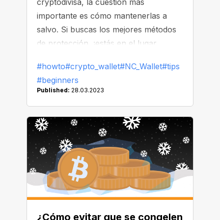
cryptodivisa, la cuestión más
importante es cómo mantenerlas a
salvo. Si buscas los mejores métodos
de protección, ¡estás en el lugar
indicado! En este artículo, hablaremos
#howto
#crypto_wallet
#NC_Wallet
#tips
de todas las formas de garantizar la
#beginners
seguridad de tus crypto en la cartera
Published:
28.03.2023
para que puedas descansar sin
preocupaciones.
¿Cómo evitar que se congelen