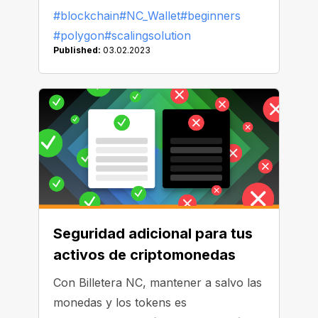
transacciones, reducir los costes y
#blockchain
#NC_Wallet
#beginners
mantener la seguridad estándar de
#polygon
#scalingsolution
Ethereum. Veamos por qué Polygon
Published:
03.02.2023
podría convertirse en tu próxima
elección.
Seguridad adicional para tus
activos de criptomonedas
Con Billetera NC, mantener a salvo las
monedas y los tokens es