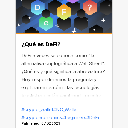
¿Qué es DeFi?
DeFi a veces se conoce como "la
alternativa criptográfica a Wall Street".
¿Qué es y qué significa la abreviatura?
Hoy responderemos la pregunta y
exploraremos cómo las tecnologías
blockchain están cambiando nuestra
percepción de los servicios
#crypto_wallet
#NC_Wallet
financieros.
#cryptoeconomics
#beginners
#DeFi
Published:
07.02.2023