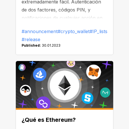
extremadamente fácil. Autenticación
de dos factores, códigos PIN, y
notificaciones de cualquier acción en
la billetera: ¡todo está aquí y ahora aún
#announcement
#crypto_wallet
#IP_lists
más! Hemos actualizado el sistema de
#release
seguridad de nuestra billetera y hemos
Published:
30.01.2023
añadido la nueva función de listas
negras y de IPs.
¿Qué es Ethereum?