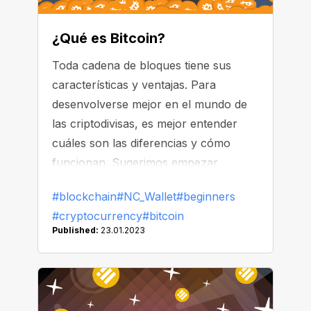
¿Qué es Bitcoin?
Toda cadena de bloques tiene sus
características y ventajas. Para
desenvolverse mejor en el mundo de
las criptodivisas, es mejor entender
cuáles son las diferencias y cómo
funcionan. Sugerimos empezar
explorando la red Bitcoin.
#blockchain
#NC_Wallet
#beginners
#cryptocurrency
#bitcoin
Published:
23.01.2023