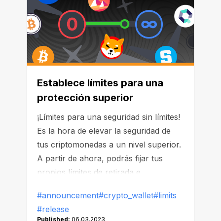
Establece límites para una
protección superior
¡Límites para una seguridad sin límites!
Es la hora de elevar la seguridad de
tus criptomonedas a un nivel superior.
A partir de ahora, podrás fijar tus
propios límites de retirada e
intercambio para garantizar la máxima
#announcement
#crypto_wallet
#limits
protección de tus fondos.
#release
Published:
06.03.2023