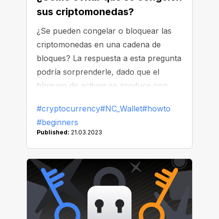
sus criptomonedas?
¿Se pueden congelar o bloquear las
criptomonedas en una cadena de
bloques? La respuesta a esta pregunta
podría sorprenderle, dado que el
bloqueo de activos se produce con
regularidad en la comunidad
#cryptocurrency
#NC_Wallet
#howto
criptográfica.
#beginners
Published:
21.03.2023