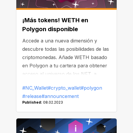
¡Más tokens! WETH en
Polygon disponible
Accede a una nueva dimensión y
descubre todas las posibilidades de las
criptomonedas. Añade WETH basado
en Polygon a tu cartera para obtener
acceso al universo de los NFT, a
aplicaciones DeFi y a varias dApps. ¡Ya
#NC_Wallet
#crypto_wallet
#polygon
tienes todo lo necesario en el bolsillo!
#release
#announcement
Published:
08.02.2023