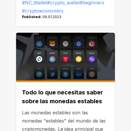
#NC_Wallet
#crypto_wallet
#beginners
hablaremos de ello con más detalle y
#cryptoeconomics
veremos cómo puedes utilizarla a tu
Published:
09.01.2023
favor.
Todo lo que necesitas saber
sobre las monedas estables
Las monedas estables son las
monedas "estables" del mundo de las
criptomonedas. La idea principal que