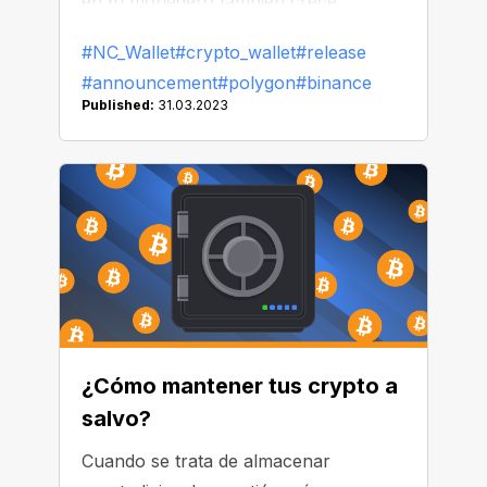
en tu monedero también crece.
#NC_Wallet
#crypto_wallet
#release
#announcement
#polygon
#binance
Published:
31.03.2023
¿Cómo mantener tus crypto a
salvo?
Cuando se trata de almacenar