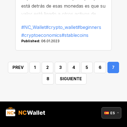
está detrás de esas monedas es que su
valor está ligado a otros activos de
reserva como el dólar, el euro ¡o
#NC_Wallet
#crypto_wallet
#beginners
incluso el oro!
#cryptoeconomics
#stablecoins
Published:
06.01.2023
PREV
1
2
3
4
5
6
7
8
SIGUIENTE
ES