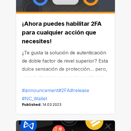
¡Ahora puedes habilitar 2FA
para cualquier acción que
necesites!
¿Te gusta la solución de autenticación
de doble factor de nivel superior? Esta
dulce sensación de protección… pero,
¿y si te decimos que se ha vuelto aún
mejor?
#announcement
#2FA
#release
#NC_Wallet
Published:
14.03.2023