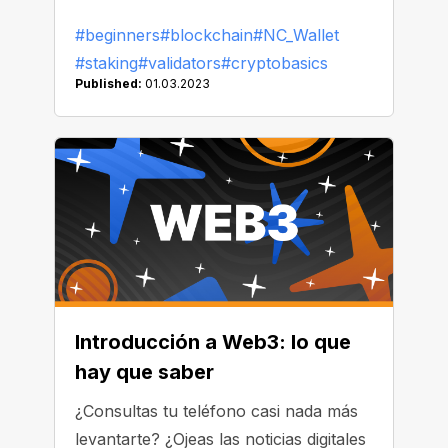
tratando de encontrar una solución lo
#beginners
#blockchain
#NC_Wallet
más rápidamente posible. Tales
#staking
#validators
#cryptobasics
procesos eran lentos y consumían
Published:
01.03.2023
mucha energía, lo que generaba
grandes facturas y emisiones de calor.
Introducción a Web3: lo que
hay que saber
¿Consultas tu teléfono casi nada más
levantarte? ¿Ojeas las noticias digitales