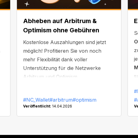
Abheben auf Arbitrum &
E
Optimism ohne Gebühren
S
O
Kostenlose Auszahlungen sind jetzt
z
n
möglich! Profitieren Sie von noch
j
mehr Flexibilität dank voller
M
Unterstützung für die Netzwerke
s
s
Arbitrum und Optimism.
m
er
#
#NC_Wallet
#arbitrum
#optimism
#
Veröffentlicht:
14.04.2026
Ve