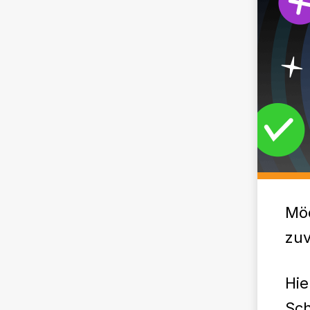
Möc
zu
Hie
Sch