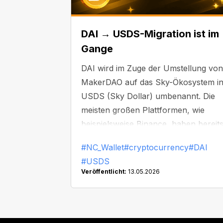
DAI → USDS-Migration ist im
Gange
DAI wird im Zuge der Umstellung von
MakerDAO auf das Sky-Ökosystem i
USDS (Sky Dollar) umbenannt. Die
meisten großen Plattformen, wie
beispielsweise Binance, haben bereit
damit begonnen, DAI zu ersetzen od
#NC_Wallet
#cryptocurrency
#DAI
vom Handel auszusetzen.
#USDS
Veröffentlicht:
13.05.2026