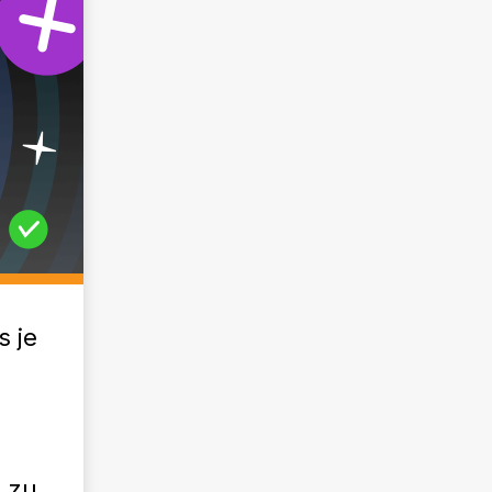
s je
 zu