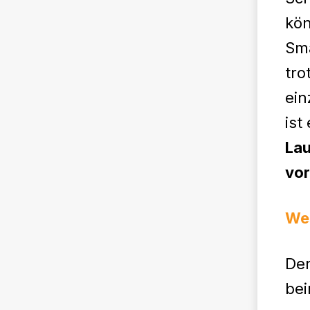
kön
Sma
tro
ein
ist
Lau
vor
Wes
Der
bei