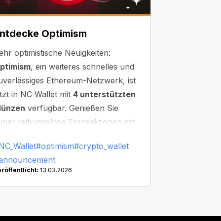
ntdecke Optimism
ehr optimistische Neuigkeiten:
ptimism
, ein weiteres schnelles und
uverlässiges Ethereum-Netzwerk, ist
etzt in NC Wallet mit
4 unterstützten
ünzen
verfügbar. Genießen Sie
uper reibungslose Transaktionen mit
inimaler Wartezeit!
NC_Wallet
#optimism
#crypto_wallet
announcement
röffentlicht:
13.03.2026