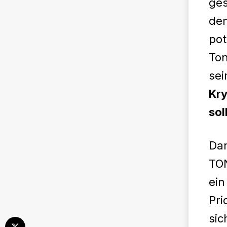
ges
den
pot
Ton
sei
Kry
sol
Dan
TON
ein
Pri
sic