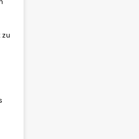
n
t zu
s