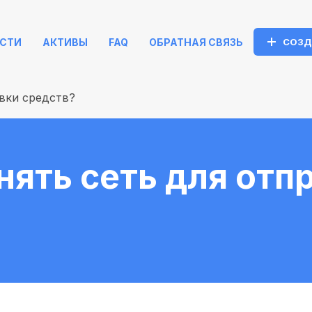
СТИ
АКТИВЫ
FAQ
ОБРАТНАЯ СВЯЗЬ
СОЗД
авки средств?
нять сеть для отп