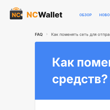
ОБЗОР
НОВО
FAQ
Как поменять сеть для отпр
Как поме
средств?