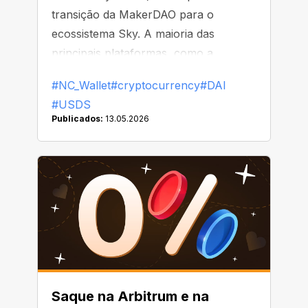
transição da MakerDAO para o
ecossistema Sky. A maioria das
principais plataformas, como a
Binance, já começou a substituir ou
#NC_Wallet
#cryptocurrency
#DAI
remover o DAI de suas listas
#USDS
Publicados:
13.05.2026
Saque na Arbitrum e na