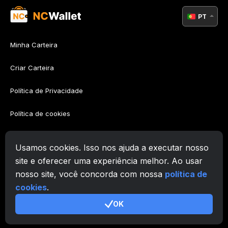
PT
Minha Carteira
Criar Carteira
Política de Privacidade
Política de cookies
Política AML
Usamos cookies. Isso nos ajuda a executar nosso
Termos de Utilização
site e oferecer uma experiência melhor. Ao usar
nosso site, você concorda com nossa
política de
Suporte
cookies
.
OK
© 2026. Zafiro Innovation Systems LLC. All rights reserved.