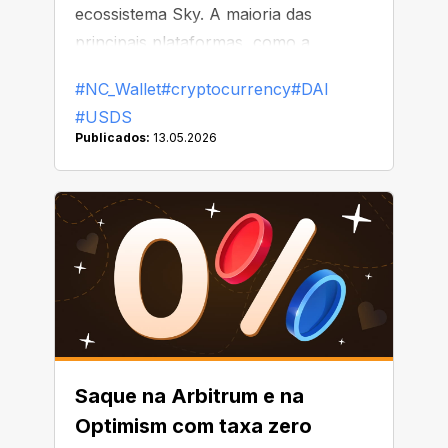
ecossistema Sky. A maioria das
principais plataformas, como a
Binance, já começou a substituir ou
#NC_Wallet
#cryptocurrency
#DAI
remover o DAI de suas listas
#USDS
Publicados:
13.05.2026
Saque na Arbitrum e na
Optimism com taxa zero