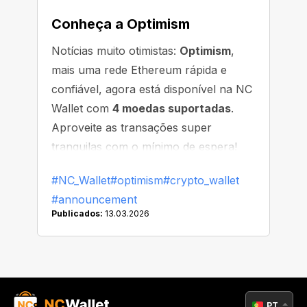
Conheça a Optimism
Notícias muito otimistas:
Optimism
,
mais uma rede Ethereum rápida e
confiável, agora está disponível na NC
Wallet com
4 moedas suportadas
.
Aproveite as transações super
tranquilas com o mínimo de espera!
#NC_Wallet
#optimism
#crypto_wallet
#announcement
Publicados:
13.03.2026
PT