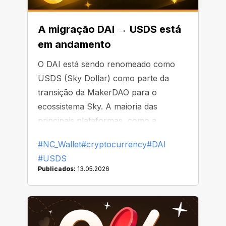
A migração DAI → USDS está
em andamento
O DAI está sendo renomeado como
USDS (Sky Dollar) como parte da
transição da MakerDAO para o
ecossistema Sky. A maioria das
principais plataformas, como a
Binance, já começou a substituir ou
#NC_Wallet
#cryptocurrency
#DAI
remover o DAI de suas listas
#USDS
Publicados:
13.05.2026