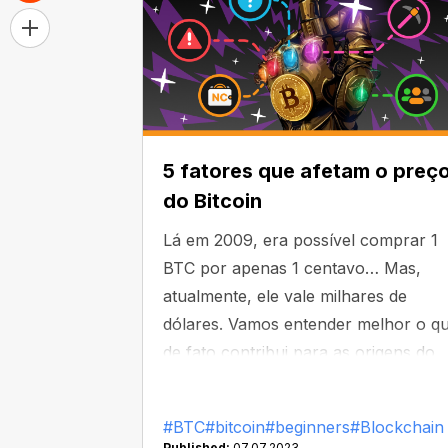
5 fatores que afetam o preç
do Bitcoin
Lá em 2009, era possível comprar 1
BTC por apenas 1 centavo… Mas,
atualmente, ele vale milhares de
dólares. Vamos entender melhor o q
de fato contribui para as origens do
preço do BTC.
#BTC
#bitcoin
#beginners
#Blockchain
Published:
07.07.2023