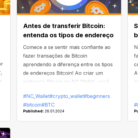
Antes de transferir Bitcoin:
S
entenda os tipos de endereço
b
Comece a se sentir mais confiante ao
N
fazer transações de Bitcoin
f
or
aprendendo a diferença entre os tipos
c
,
de endereços Bitcoin! Ao criar um
A
e
endereço Bitcoin na NC Wallet, você
e
tem três opções: um endereço Legacy
v
#NC_Wallet
#crypto_wallet
#beginners
ou dois tipos de endereços SegWit.
t
#bitcoin
#BTC
#
Qual a diferença?
n
Published:
26.01.2024
P