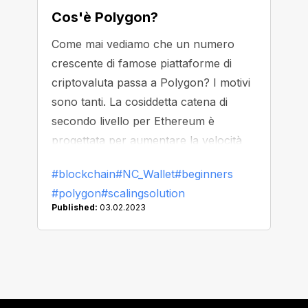
Cos'è Polygon?
Come mai vediamo che un numero
crescente di famose piattaforme di
criptovaluta passa a Polygon? I motivi
sono tanti. La cosiddetta catena di
secondo livello per Ethereum è
progettata per aumentare la velocità
delle transazioni, ridurre i costi e
#blockchain
#NC_Wallet
#beginners
mantenere la sicurezza a uno standard
#polygon
#scalingsolution
Ethereum. Scopriamo perché Polygon
Published:
03.02.2023
potrebbe diventare la tua prossima
scelta affidabile.