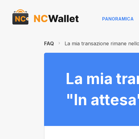
PANORAMICA
FAQ
La mia transazione rimane nello
La mia tr
"In attesa