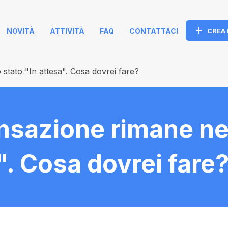
NOVITÀ
ATTIVITÀ
FAQ
CONTATTACI
CREA
 stato "In attesa". Cosa dovrei fare?
ansazione rimane ne
". Cosa dovrei fare