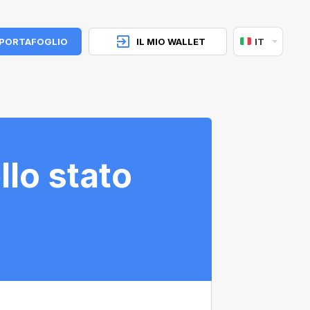
 PORTAFOGLIO
IL MIO WALLET
IT
llo stato
?