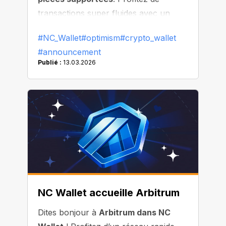
transactions super fluides avec un
minimum d'attente !
#NC_Wallet
#optimism
#crypto_wallet
#announcement
Publié :
13.03.2026
NC Wallet accueille Arbitrum
Dites bonjour à
Arbitrum dans NC