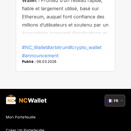
Wallet
! Profitez d’un réseau rapide,
fiable et largement utilisé, basé sur
Ethereum, auquel font confiance des
millions d’utilisateurs et soutenu par un
écosystème croissant d’applications et
de tokens.
#NC_Wallet
#arbitrum
#crypto_wallet
#announcement
Publié :
06.03.2026
FR
Mon Portefeuille
Créer Un Portefeuille