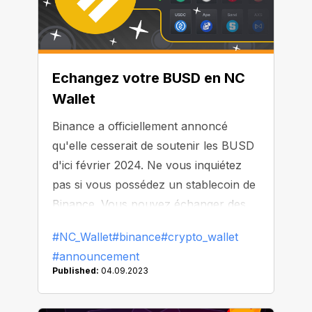
Echangez votre BUSD en NC
Wallet
Binance a officiellement annoncé
qu'elle cesserait de soutenir les BUSD
d'ici février 2024. Ne vous inquiétez
pas si vous possédez un stablecoin de
Binance. Vous pouvez échanger des
BUSD dans NC Wallet jusqu'à cette
#NC_Wallet
#binance
#crypto_wallet
date, sans limites ni commissions.
#announcement
Published:
04.09.2023