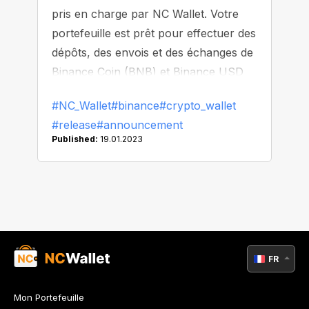
pris en charge par NC Wallet. Votre
portefeuille est prêt pour effectuer des
dépôts, des envois et des échanges de
Binance Coin (BNB) et Binance USD
(BUSD) sur ce réseau.
#NC_Wallet
#binance
#crypto_wallet
#release
#announcement
Published:
19.01.2023
FR
Mon Portefeuille