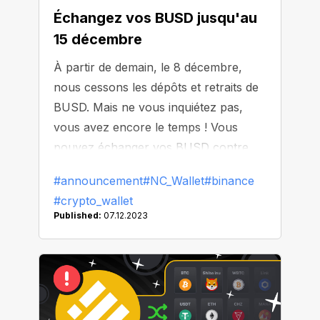
Échangez vos BUSD jusqu'au
15 décembre
À partir de demain, le 8 décembre,
nous cessons les dépôts et retraits de
BUSD. Mais ne vous inquiétez pas,
vous avez encore le temps ! Vous
pouvez échanger vos BUSD contre
n'importe quelle monnaie prise en
#announcement
#NC_Wallet
#binance
charge par NC Wallet jusqu'au 15
#crypto_wallet
décembre 2023. À partir de cette date,
Published:
07.12.2023
tous les BUSD restants seront
automatiquement convertis en USDT.
Dans tous les cas, vos fonds reste en
sécurité.