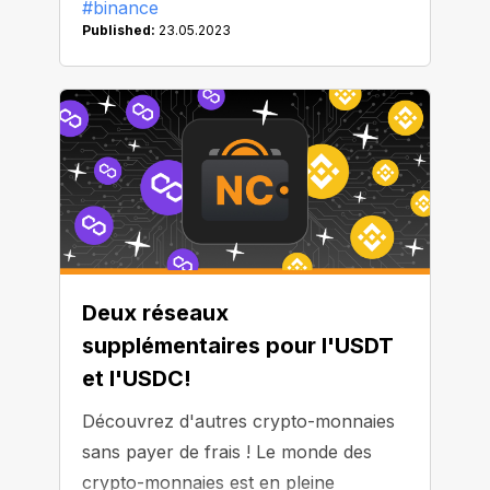
#binance
pouvez effectuer des transactions
Published:
23.05.2023
sans commission avec ces deux actifs
en utilisant notre NC Wallet digne de
confiance et fiable.
Deux réseaux
supplémentaires pour l'USDT
et l'USDC!
Découvrez d'autres crypto-monnaies
sans payer de frais ! Le monde des
crypto-monnaies est en pleine