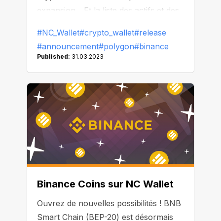
expansion... Et la liste des actifs et des
réseaux disponibles dans votre
#NC_Wallet
#crypto_wallet
#release
portefeuille s'allonge également.
#announcement
#polygon
#binance
Published:
31.03.2023
Binance Coins sur NC Wallet
Ouvrez de nouvelles possibilités ! BNB
Smart Chain (BEP-20) est désormais