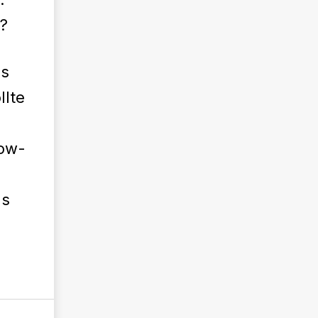
?
ns
llte
low-
as