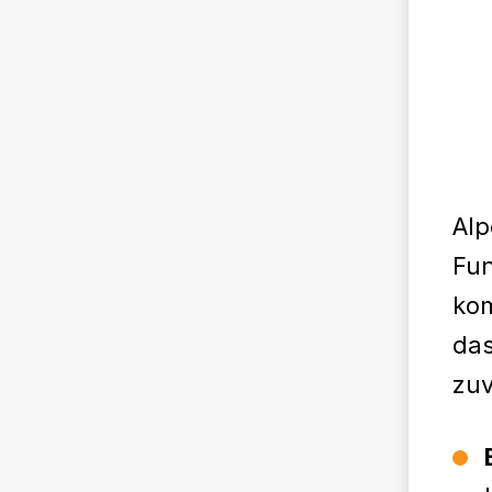
Alp
Fun
kom
das
zuv