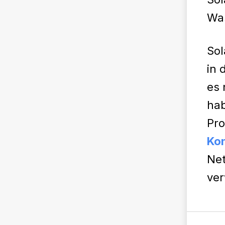
Was
Sol
in 
es 
hab
Pro
Ko
Net
ve