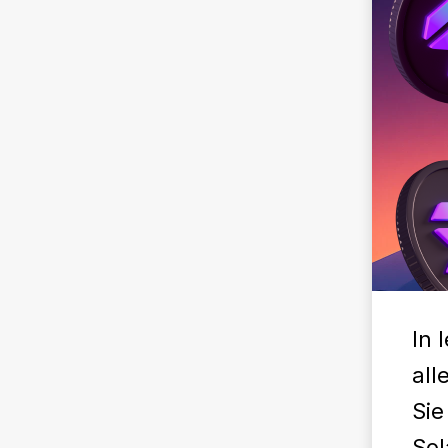
In 
all
Sie
Sol