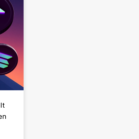
lt
en
.