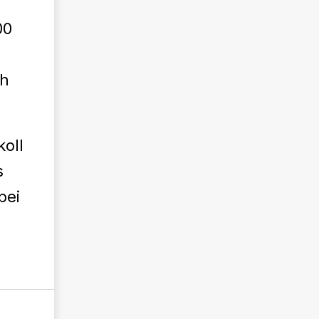
00
ch
oll
s
bei