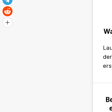
Wa
Lau
der
ers
B