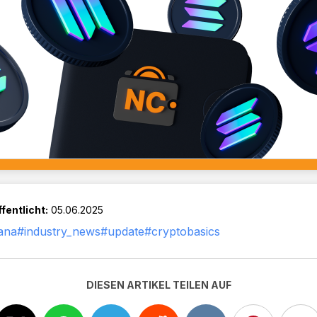
fentlicht:
05.06.2025
ana
#industry_news
#update
#cryptobasics
DIESEN ARTIKEL TEILEN AUF