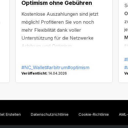
Optimism ohne Gebühren
S
O
Kostenlose Auszahlungen sind jetzt
z
n
möglich! Profitieren Sie von noch
j
mehr Flexibilität dank voller
M
Unterstützung für die Netzwerke
s
s
Arbitrum und Optimism.
m
er
#
#NC_Wallet
#arbitrum
#optimism
#
Veröffentlicht:
14.04.2026
Ve
let Erstellen
Datenschutzrichtlinie
Cookie-Richtlinie
AML-R