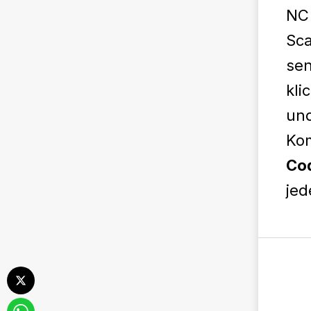
NC 
Sca
sen
kli
und
Kom
Cod
jed