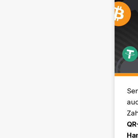
Sen
auc
Zah
QR-
Ha