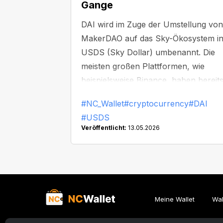
Gange
DAI wird im Zuge der Umstellung von
MakerDAO auf das Sky-Ökosystem i
USDS (Sky Dollar) umbenannt. Die
meisten großen Plattformen, wie
beispielsweise Binance, haben bereit
damit begonnen, DAI zu ersetzen od
#NC_Wallet
#cryptocurrency
#DAI
vom Handel auszusetzen.
#USDS
Veröffentlicht:
13.05.2026
Meine Wallet
Wal