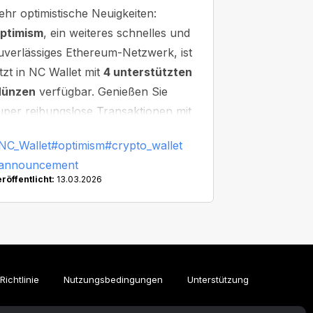
ehr optimistische Neuigkeiten:
ptimism
, ein weiteres schnelles und
uverlässiges Ethereum-Netzwerk, ist
etzt in NC Wallet mit
4 unterstützten
ünzen
verfügbar. Genießen Sie
uper reibungslose Transaktionen mit
inimaler Wartezeit!
NC_Wallet
#optimism
#crypto_wallet
announcement
röffentlicht:
13.03.2026
ichtlinie
Nutzungsbedingungen
Unterstützung