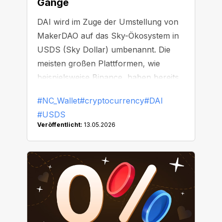
Gange
DAI wird im Zuge der Umstellung von
MakerDAO auf das Sky-Ökosystem in
USDS (Sky Dollar) umbenannt. Die
meisten großen Plattformen, wie
beispielsweise Binance, haben bereits
damit begonnen, DAI zu ersetzen oder
#NC_Wallet
#cryptocurrency
#DAI
vom Handel auszusetzen.
#USDS
Veröffentlicht:
13.05.2026