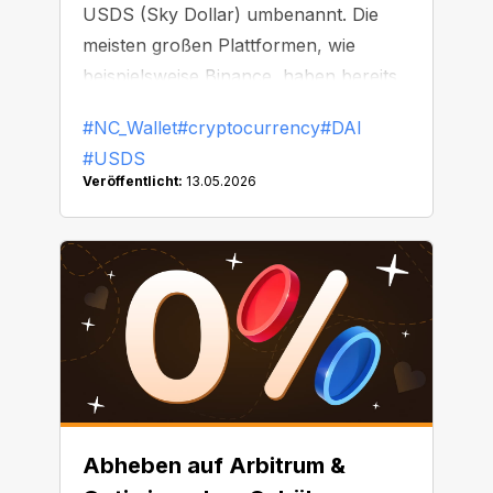
USDS (Sky Dollar) umbenannt. Die
meisten großen Plattformen, wie
beispielsweise Binance, haben bereits
damit begonnen, DAI zu ersetzen oder
#NC_Wallet
#cryptocurrency
#DAI
vom Handel auszusetzen.
#USDS
Veröffentlicht:
13.05.2026
Abheben auf Arbitrum &