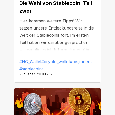
Die Wahl von Stablecoin: Teil
zwei
Hier kommen weitere Tipps! Wir
setzen unsere Entdeckungsreise in die
Welt der Stablecoins fort. Im ersten
Teil haben wir darüber gesprochen,
wie wichtig es ist, Informationen über
das Unternehmen einzuholen, das die
#NC_Wallet
#crypto_wallet
#beginners
Stablecoins herausgibt: über das
#stablecoins
Geschäftsmodell sowie über den
Published:
23.08.2023
Gerichtsstand und die gesetzlichen
Bestimmungen, die für dieses
Unternehmen gelten. Heute behandeln
wir drei weitere Punkte, die Sie
bedenken sollten.