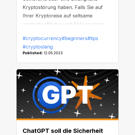
Kryptostörung haben. Falls Sie auf
Ihrer Kryptoreise auf seltsame
englische Wörter und Abkürzungen
stoßen, sind Sie nicht allein. NC Wallet
#cryptocurrency
#beginners
#tips
bringt Licht ins Dunkel dieser
#cryptoslang
geheimnisvollen (und manchmal
Published:
12.05.2023
amüsanten) Begriffe.
ChatGPT soll die Sicherheit