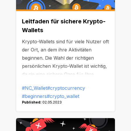
Contracts ausfindig machen kann. Sie
können aufregende Resultate
erwarten!
Leitfaden für sichere Krypto-
Wallets
Krypto-Wallets sind für viele Nutzer oft
der Ort, an dem ihre Aktivitäten
beginnen. Die Wahl der richtigen
persönlichen Krypto-Wallet ist wichtig,
da sie eine sichere Oase für Ihre
digitalen Assets sein sollte. Aber wie
#NC_Wallet
#cryptocurrency
können Sie sicherstellen, dass Ihre
#beginners
#crypto_wallet
Bestände an einem wirklich sicheren
Published:
02.05.2023
Ort aufbewahrt werden? Wie gehen
die verschiedenen Arten von Wallets
mit der Sicherheit um? Bleiben Sie