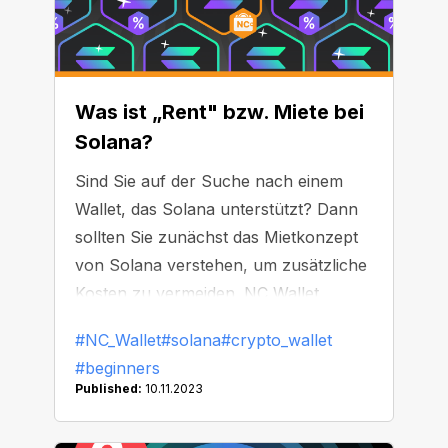
Was ist „Rent" bzw. Miete bei
Solana?
Sind Sie auf der Suche nach einem
Wallet, das Solana unterstützt? Dann
sollten Sie zunächst das Mietkonzept
von Solana verstehen, um zusätzliche
Kosten zu vermeiden. NC Wallet
erklärt, was „Rent" bzw. Miete ist und
#NC_Wallet
#solana
#crypto_wallet
wie Sie Gebühren für die Nutzung des
#beginners
Netzwerks vermeiden können.
Published:
10.11.2023