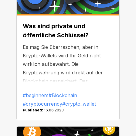
Was sind private und
öffentliche Schlüssel?
Es mag Sie überraschen, aber in
Krypto-Wallets wird Ihr Geld nicht
wirklich aufbewahrt. Die
Kryptowährung wird direkt auf der
Blockchain gespeichert. Der
Hauptzweck einer Krypto-Wallet
#beginners
#Blockchain
besteht darin, als sicherer Tresor für
#cryptocurrency
#crypto_wallet
Ihre privaten Schlüssel zu dienen. Was
Published:
16.06.2023
schließen diese Schlüssel auf und
warum sind sie so wichtig?