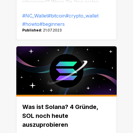
interessiert? Wenn Sie Ihre ersten
Bitcoins kaufen, kann es schwierig
#NC_Wallet
#bitcoin
#crypto_wallet
sein, das beste Wallet zu finden, das
#howto
#beginners
alle Ihre Ansprüche erfüllt. Wir sind
Published:
21.07.2023
angetreten, um Ihnen zu helfen! Lesen
Sie weiter, um mehr zu erfahren.
Was ist Solana? 4 Gründe,
SOL noch heute
auszuprobieren