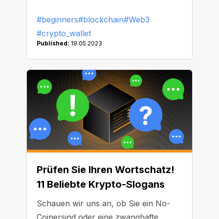
geworden waren, wie man es nie
#beginners
#blockchain
#Web3
zuvor gesehen hatte. Einige frühe
#crypto_wallet
Computernutzer waren sogar der
Published:
19.05.2023
Ansicht, sie könnten „von einer
Maschine ersetzt (oder) von ihr
versklavt" werden. Und wie sieht es
heute aus? Die durchschnittliche
Person verbringt täglich sieben
Stunden vor dem Bildschirm eines
Rechners, wobei die Dauer
exponentiell weiter ansteigt …
Prüfen Sie Ihren Wortschatz!
11 Beliebte Krypto-Slogans
Schauen wir uns an, ob Sie ein No-
Coinersind oder eine zwanghafte