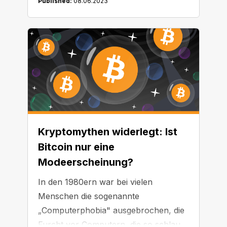
Published:
08.06.2023
Marktkapitalisierung gemessen
größten Kryptowährungen
zusammengestellt. Es könnte sich für
dich lohnen, diese Liste zu Beginn
deiner Kryptoreise zur Hilfe zu
nehmen.
Kryptomythen widerlegt: Ist
Bitcoin nur eine
Modeerscheinung?
In den 1980ern war bei vielen
Menschen die sogenannte
„Computerphobia" ausgebrochen, die
Furcht vor Computern, die so schlau