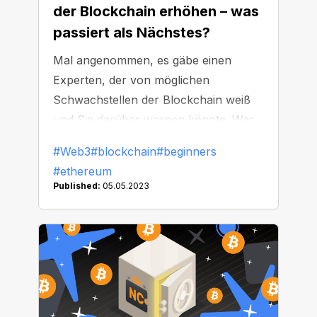
der Blockchain erhöhen – was
passiert als Nächstes?
Mal angenommen, es gäbe einen
Experten, der von möglichen
Schwachstellen der Blockchain weiß
und Sie darüber warnen könnte. Was
wäre, wenn dieser Experte auch die
#Web3
#blockchain
#beginners
früheren Angriffsmuster analysieren
#ethereum
und auf Schwachpunkte der
Published:
05.05.2023
Blockchain-Technologie hinweisen
könnte? Würden Sie das für
unmöglich halten? Das ist es aber
nicht! Vor kurzer Zeit entdeckte die
Krypto-Community einen KI-gestützten
Chatbot, der Schlupflöcher in Smart