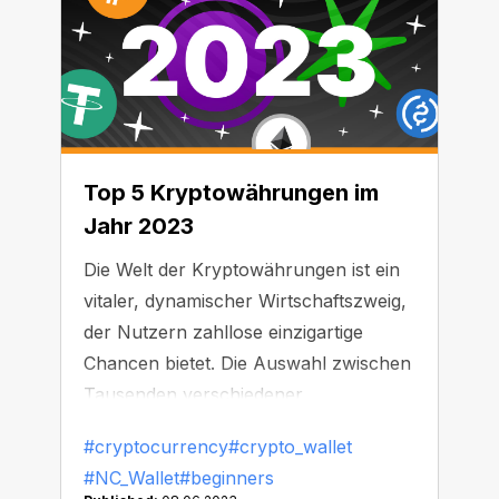
Top 5 Kryptowährungen im
Jahr 2023
Die Welt der Kryptowährungen ist ein
vitaler, dynamischer Wirtschaftszweig,
der Nutzern zahllose einzigartige
Chancen bietet. Die Auswahl zwischen
Tausenden verschiedener
Vermögenswerte kann den Start für
#cryptocurrency
#crypto_wallet
Anfänger jedoch kompliziert machen.
#NC_Wallet
#beginners
Wir haben eine Liste der 5 an der