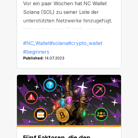
Vor ein paar Wochen hat NC Wallet
Solana (SOL) zu seiner Liste der
unterstützten Netzwerke hinzugefügt.
Hier sind ein paar Gründe, warum
Solana Ihr nächstes Investitionsobjekt
#NC_Wallet
#solana
#crypto_wallet
werden könnte.
#beginners
Published:
14.07.2023
Fünf Faktoren, die den