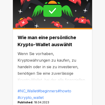
dran, um es herauszufinden…
Wie man eine persönliche
Krypto-Wallet auswählt
Wenn Sie vorhaben,
Kryptowährungen zu kaufen, zu
handeln oder in sie zu investieren,
benötigen Sie eine zuverlässige
Krypto-Wallet, bei der alle finanziellen
Transaktionen unter Ihrer Kontrolle
#NC_Wallet
#beginners
#howto
und Verantwortlichkeit stehen. Es gibt
#crypto_wallet
viele Merkmale, die bei der Auswahl
Published:
18.04.2023