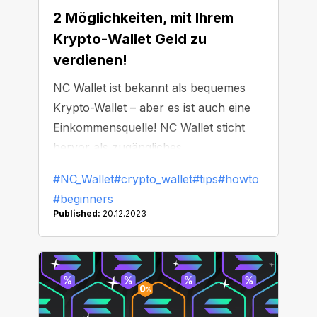
2 Möglichkeiten, mit Ihrem
Krypto-Wallet Geld zu
verdienen!
NC Wallet ist bekannt als bequemes
Krypto-Wallet – aber es ist auch eine
Einkommensquelle! NC Wallet sticht
hervor als zugängliches
Finanzwerkzeug, das sich perfekt für
#NC_Wallet
#crypto_wallet
#tips
#howto
Einsteiger wie auch Experten eignet.
#beginners
Schauen Sie sich einfach an, wie Sie
Published:
20.12.2023
darin verdienen können und nichts für
Provisionen ausgeben!