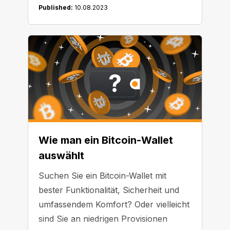
traditionelle Vermögenswerte (Dollar,
Published:
10.08.2023
Euro, Gold, Bonds) oder an andere
Kryptowährungen gebunden. Die
bekanntesten „stabilen" Kryptos dieser
Art sind Tether (USDT), USD Coin
(USDC), DAI und Binance USD
(BUSD). In diesem Artikel kümmern
wir uns um einige Dinge, die es bei der
Wahl des richtigen Stablecoins zu
beachten gilt.
Wie man ein Bitcoin-Wallet
auswählt
Suchen Sie ein Bitcoin-Wallet mit
bester Funktionalität, Sicherheit und
umfassendem Komfort? Oder vielleicht
sind Sie an niedrigen Provisionen