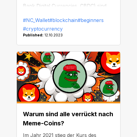
Bank Digital Currencies, CBDC) sind
zwei grundlegend verschiedene
#NC_Wallet
#blockchain
#beginners
Konzepte. In diesem Artikel werden wir
#cryptocurrency
die wichtigsten Unterschiede auflisten.
Published:
12.10.2023
Warum sind alle verrückt nach
Meme-Coins?
Im Jahr 2021 stieg der Kurs des