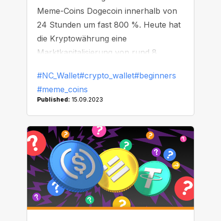
Meme-Coins Dogecoin innerhalb von
24 Stunden um fast 800 %. Heute hat
die Kryptowährung eine
Marktkapitalisierung von rund 8
Milliarden US-Dollar. Was sind die
#NC_Wallet
#crypto_wallet
#beginners
Gründe für ein solch gigantisches
#meme_coins
Wachstum und was ist der Sinn von
Published:
15.09.2023
Meme-Coins?