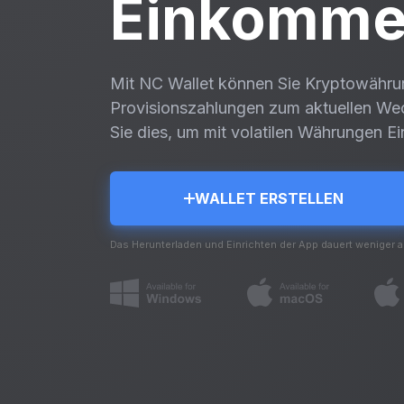
Einkomme
Mit NC Wallet können Sie Kryptowähru
Provisionszahlungen zum aktuellen We
Sie dies, um mit volatilen Währungen E
WALLET ERSTELLEN
Das Herunterladen und Einrichten der App dauert weniger a