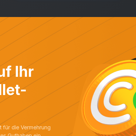
f Ihr
let-
t für die Vermehrung
mtes Guthaben ein