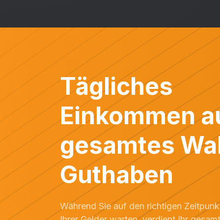
Tägliches
Einkommen au
gesamtes Wal
Guthaben
Während Sie auf den richtigen Zeitpunk
Ihrer Gelder warten, verdient Ihr gesa