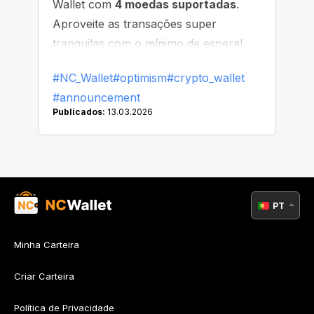
Wallet com
4 moedas suportadas
.
Aproveite as transações super
tranquilas com o mínimo de espera!
#NC_Wallet
#optimism
#crypto_wallet
#announcement
Publicados:
13.03.2026
PT
Minha Carteira
Criar Carteira
Política de Privacidade