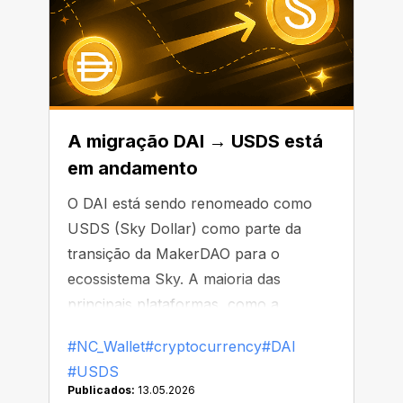
A migração DAI → USDS está
em andamento
O DAI está sendo renomeado como
USDS (Sky Dollar) como parte da
transição da MakerDAO para o
ecossistema Sky. A maioria das
principais plataformas, como a
Binance, já começou a substituir ou
#NC_Wallet
#cryptocurrency
#DAI
remover o DAI de suas listas
#USDS
Publicados:
13.05.2026