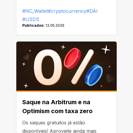
Binance, já começou a substituir ou
#NC_Wallet
#cryptocurrency
#DAI
remover o DAI de suas listas
#USDS
Publicados:
13.05.2026
Saque na Arbitrum e na
Optimism com taxa zero
Os saques gratuitos já estão
disponíveis! Aproveite ainda mais