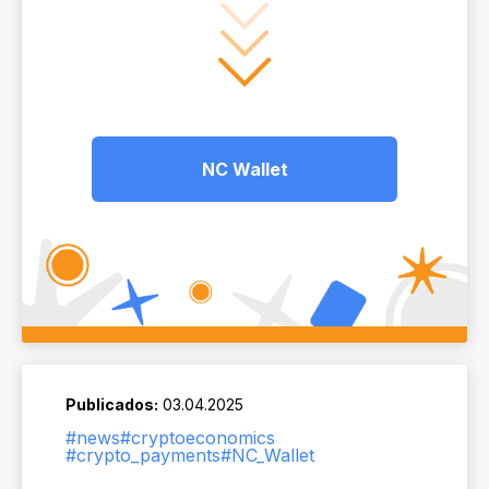
NC Wallet
Publicados:
03.04.2025
#news
#cryptoeconomics
#crypto_payments
#NC_Wallet