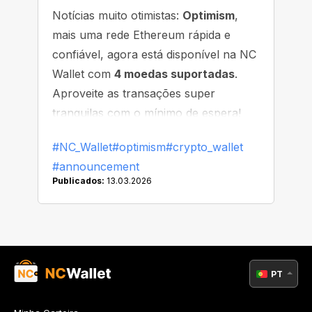
Notícias muito otimistas:
Optimism
,
mais uma rede Ethereum rápida e
confiável, agora está disponível na NC
Wallet com
4 moedas suportadas
.
Aproveite as transações super
tranquilas com o mínimo de espera!
#NC_Wallet
#optimism
#crypto_wallet
#announcement
Publicados:
13.03.2026
PT