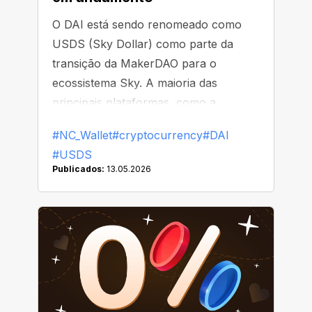
O DAI está sendo renomeado como
USDS (Sky Dollar) como parte da
transição da MakerDAO para o
ecossistema Sky. A maioria das
principais plataformas, como a
Binance, já começou a substituir ou
#NC_Wallet
#cryptocurrency
#DAI
remover o DAI de suas listas
#USDS
Publicados:
13.05.2026