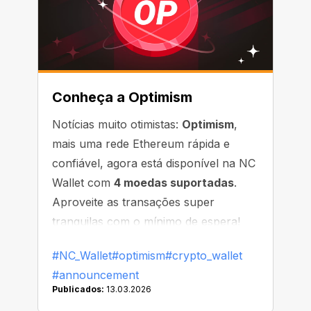
Conheça a Optimism
Notícias muito otimistas:
Optimism
,
mais uma rede Ethereum rápida e
confiável, agora está disponível na NC
Wallet com
4 moedas suportadas
.
Aproveite as transações super
tranquilas com o mínimo de espera!
#NC_Wallet
#optimism
#crypto_wallet
#announcement
Publicados:
13.03.2026