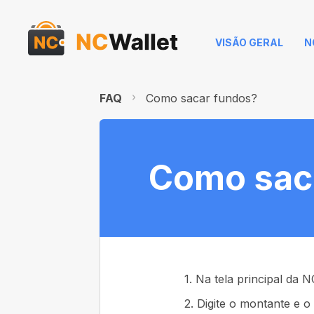
VISÃO GERAL
N
FAQ
Como sacar fundos?
Como sac
1. Na tela principal da N
2. Digite o montante e o