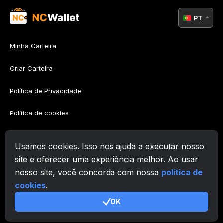
PT
Minha Carteira
Criar Carteira
Política de Privacidade
Política de cookies
Política AML
Usamos cookies. Isso nos ajuda a executar nosso
Termos de Utilização
site e oferecer uma experiência melhor. Ao usar
nosso site, você concorda com nossa
política de
Suporte
cookies
.
OK
© 2026. Zafiro Innovation Systems LLC. All rights reserved.