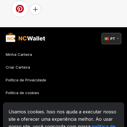
PT
Minha Carteira
Criar Carteira
Política de Privacidade
Política de cookies
Política AML
Usamos cookies. Isso nos ajuda a executar nosso
Termos de Utilização
site e oferecer uma experiência melhor. Ao usar
nosso site, você concorda com nossa
política de