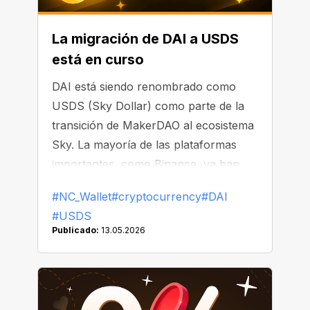
La migración de DAI a USDS
está en curso
DAI está siendo renombrado como
USDS (Sky Dollar) como parte de la
transición de MakerDAO al ecosistema
Sky. La mayoría de las plataformas
importantes, como Binance, ya han
comenzado a reemplazar o eliminar
#NC_Wallet
#cryptocurrency
#DAI
DAI de sus listados.
#USDS
Publicado:
13.05.2026