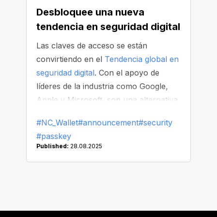
Desbloquee una nueva
tendencia en seguridad digital
Las claves de acceso se están
convirtiendo en el
Tendencia global en
seguridad digital
. Con el apoyo de
líderes de la industria como Google,
Apple y Microsoft, son una alternativa
segura y fácil de usar a las
#NC_Wallet
#announcement
#security
contraseñas y los códigos de un solo
#passkey
uso.
Published:
28.08.2025