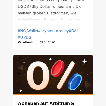
USDS (Sky Dollar) umbenannt. Die
meisten großen Plattformen, wie
beispielsweise Binance, haben bereits
damit begonnen, DAI zu ersetzen oder
#NC_Wallet
#cryptocurrency
#DAI
vom Handel auszusetzen.
#USDS
Veröffentlicht:
13.05.2026
Abheben auf Arbitrum &