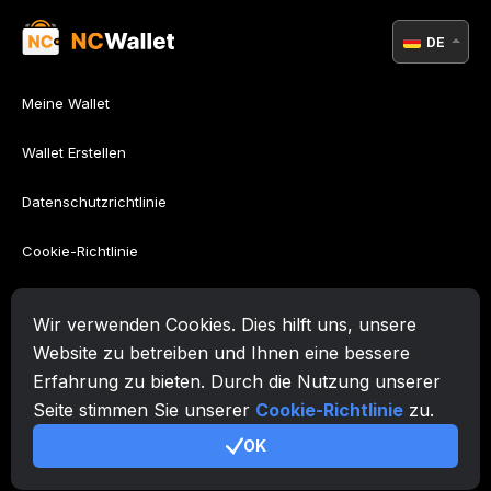
DE
Meine Wallet
Wallet Erstellen
Datenschutzrichtlinie
Cookie-Richtlinie
AML-Richtlinie
Wir verwenden Cookies. Dies hilft uns, unsere
Nutzungsbedingungen
Website zu betreiben und Ihnen eine bessere
Erfahrung zu bieten. Durch die Nutzung unserer
Unterstützung
Seite stimmen Sie unserer
Cookie-Richtlinie
zu.
OK
© 2026. Zafiro Innovation Systems LLC. All rights reserved.