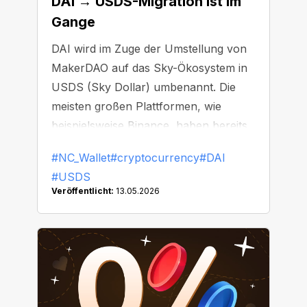
DAI → USDS-Migration ist im
Gange
DAI wird im Zuge der Umstellung von
MakerDAO auf das Sky-Ökosystem in
USDS (Sky Dollar) umbenannt. Die
meisten großen Plattformen, wie
beispielsweise Binance, haben bereits
damit begonnen, DAI zu ersetzen oder
#NC_Wallet
#cryptocurrency
#DAI
vom Handel auszusetzen.
#USDS
Veröffentlicht:
13.05.2026