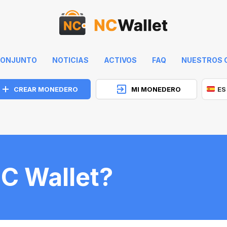
 CONJUNTO
NOTICIAS
ACTIVOS
FAQ
NUESTROS 
CREAR MONEDERO
MI MONEDERO
ES
C Wallet?